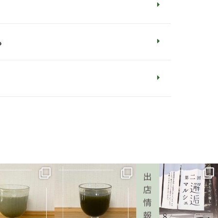
？
shichoi0404
mashichoi0404
mashichoi0404