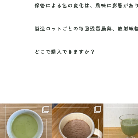
保管による色の変化は、風味に影響があ
製造ロットごとの毎回残留農薬、放射線
どこで購入できますか？
mashichoi0404
mashichoi0404
mashichoi0