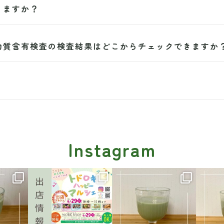
りますか？
物質含有検査の検査結果はどこからチェックできますか
Instagram
404
mashichoi0404
mashichoi0404
ma